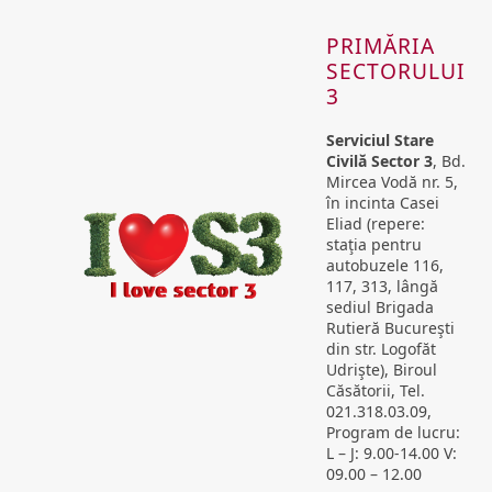
PRIMĂRIA
SECTORULUI
3
Serviciul Stare
Civilă Sector 3
, Bd.
Mircea Vodă nr. 5,
în incinta Casei
Eliad (repere:
staţia pentru
autobuzele 116,
117, 313, lângă
sediul Brigada
Rutieră Bucureşti
din str. Logofăt
Udrişte), Biroul
Căsătorii, Tel.
021.318.03.09,
Program de lucru:
L – J: 9.00-14.00 V:
09.00 – 12.00