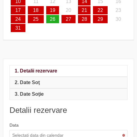
10
11
12
13
14
15
16
17
18
19
20
21
22
23
24
25
26
27
28
29
30
31
1. Detalii rezervare
2. Date Soţ
3. Date Soţie
Detalii rezervare
Data