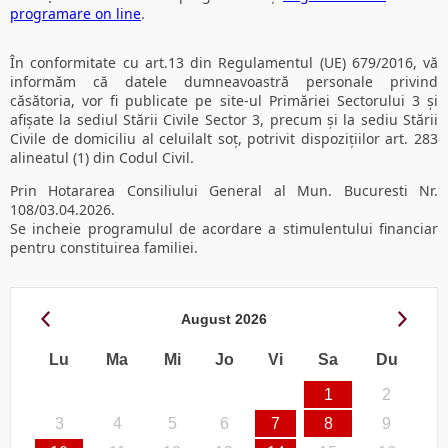
programare on line
.
În conformitate cu art.13 din Regulamentul (UE) 679/2016, vă
informăm că datele dumneavoastră personale privind
căsătoria, vor fi publicate pe site-ul Primăriei Sectorului 3 și
afișate la sediul Stării Civile Sector 3, precum și la sediu Stării
Civile de domiciliu al celuilalt soț, potrivit dispozițiilor art. 283
alineatul (1) din Codul Civil.
Prin Hotararea Consiliului General al Mun. Bucuresti Nr.
108/03.04.2026.
Se incheie programulul de acordare a stimulentului financiar
pentru constituirea familiei.
August
2026
Lu
Ma
Mi
Jo
Vi
Sa
Du
1
2
3
4
5
6
7
8
9